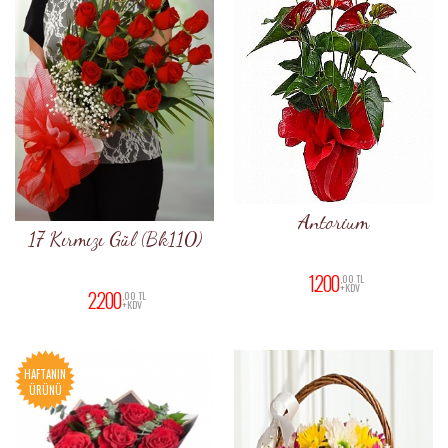
Antorium
17 Kırmızı Gül (Bk110)
1.200
,00 TL
+KDV
2.200
,00 TL
+KDV
HAFTANIN
ÜRÜNÜ