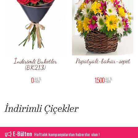
Papatyali-bahar-sepet
İndirimli Buketler
(BK213)
1.500
0
,00 TL
,00 TL
+KDV
+KDV
İndirimli Çiçekler
E-Bülten
Haftalık kampanyalardan haberdar olun !