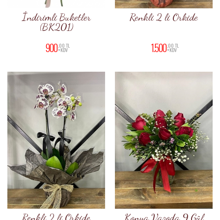
İndirimli Buketler
Renkli 2 li Orkide
(BK201)
900
1.500
,00 TL
,00 TL
+KDV
+KDV
Renkli 2 li Orkide
Konya Vazoda 9 Gül