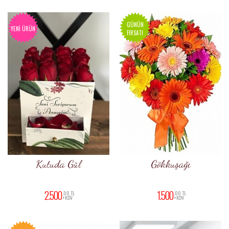
GÜNÜN
YENI ÜRÜN
FIRSATI
Kutuda Gül
Gökkuşağı
2.500
1.500
,00 TL
,00 TL
+KDV
+KDV