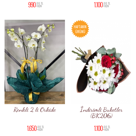
990
1.100
,00 TL
,00 TL
+KDV
+KDV
HAFTANIN
ÜRÜNÜ
Renkli 2 li Orkide
İndirimli Buketler
(BK206)
1.650
1.100
,00 TL
,00 TL
+KDV
+KDV