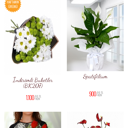
HAFTANIN
ÜRÜNÜ
Spatifilium
İndirimli Buketler
(BK207)
900
,00 TL
+KDV
1.100
,00 TL
+KDV