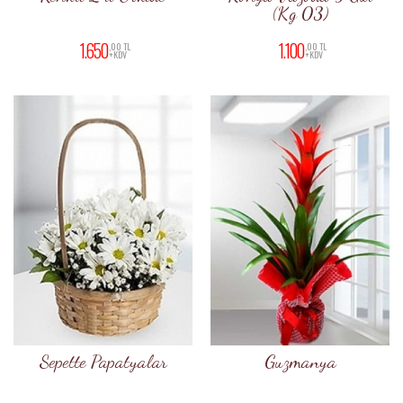
(Kg 03)
1.650
1.100
,00 TL
,00 TL
+KDV
+KDV
Sepette Papatyalar
Guzmanya