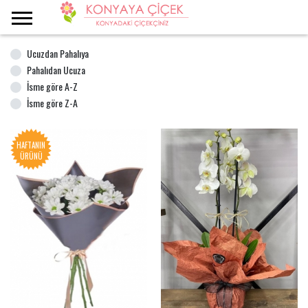
Ana Sayfa
İndirimli Çiçekler
Ucuzdan Pahalıya
Pahalıdan Ucuza
İsme göre A-Z
İsme göre Z-A
HAFTANIN
ÜRÜNÜ