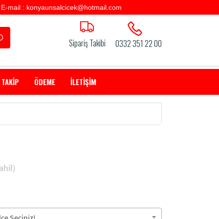
E-mail : konyaunsalcicek@hotmail.com
Sipariş Takibi
0332 351 22 00
 TAKİP
ÖDEME
İLETİŞİM
hil)
çe Seçiniz!