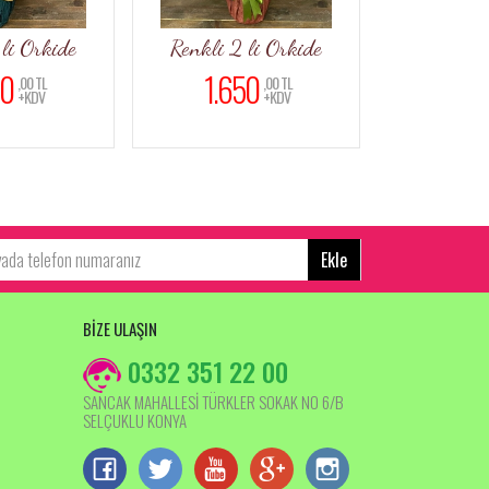
 li Orkide
Renkli 2 li Orkide
Kır Çiçe
50
1.650
2.0
,00 TL
,00 TL
+KDV
+KDV
Ekle
BİZE ULAŞIN
0332 351 22 00
SANCAK MAHALLESİ TÜRKLER SOKAK NO 6/B
SELÇUKLU KONYA