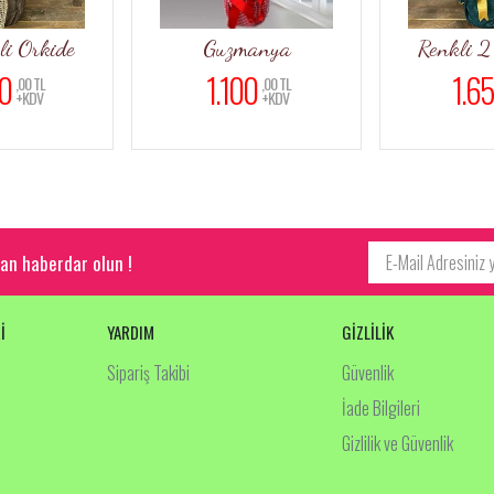
li Orkide
Guzmanya
Renkli 2
0
1.100
1.6
,00 TL
,00 TL
+KDV
+KDV
an haberdar olun !
İ
YARDIM
GİZLİLİK
Sipariş Takibi
Güvenlik
İade Bilgileri
Gizlilik ve Güvenlik