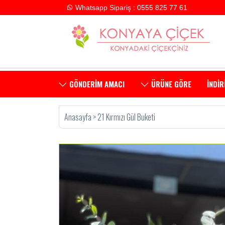
Whatsapp Sipariş : 0555 825 77 61
GÖNDERİM AMACI
ÜRÜNE GÖRE
İNDİR
Anasayfa
>
21 Kırmızı Gül Buketi