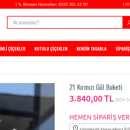
|
Müsteri Hizmetleri: 0332 351 22 00
|
İMLİ ÇİÇEKLER
KUTULU ÇİÇEKLER
KENDİN TASARLA
SİPARİŞ
21 Kırmızı Gül Buketi
3.840,00 TL
(KDV Da
HEMEN SİPARİŞ VER
Gönderim Yapacağınız İl/İl