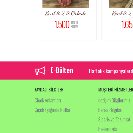
 Buketler
Renkli 2 li Orkide
Renkli 2 
201)
1.500
1.65
,00 TL
+KDV
0
,00 TL
+KDV
E-Bülten
Haftalık kampanyalard
FAYDALI BİLGİLER
MÜŞTERİ HİZMETLER
Çiçek Anlamları
İletişim Bilgilerimiz
Çiçek Eşliğinde Notlar
Banka Bilgileri
Sipariş ve Teslimat
Hakkımızda