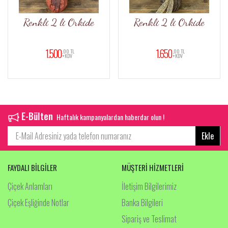
Renkli 2 li Orkide
Renkli 2 li Orkide
1.500
1.650
,00 TL
,00 TL
+KDV
+KDV
E-Bülten
Haftalık kampanyalardan haberdar olun !
Ekle
FAYDALI BİLGİLER
MÜŞTERİ HİZMETLERİ
Çiçek Anlamları
İletişim Bilgilerimiz
Çiçek Eşliğinde Notlar
Banka Bilgileri
Sipariş ve Teslimat