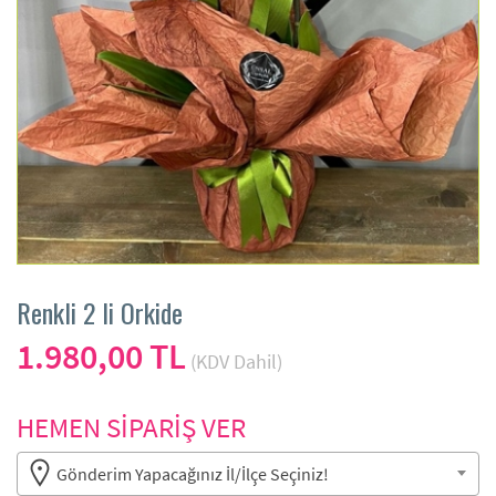
Renkli 2 li Orkide
1.980,00 TL
(KDV Dahil)
HEMEN SİPARİŞ VER
Gönderim Yapacağınız İl/İlçe Seçiniz!