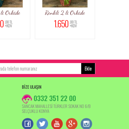
li Orkide
Renkli 2 li Orkide
Kır Çiçe
0
1.650
2.00
,00 TL
,00 TL
+KDV
+KDV
Ekle
BİZE ULAŞIN
0332 351 22 00
SANCAK MAHALLESİ TÜRKLER SOKAK NO 6/B
SELÇUKLU KONYA