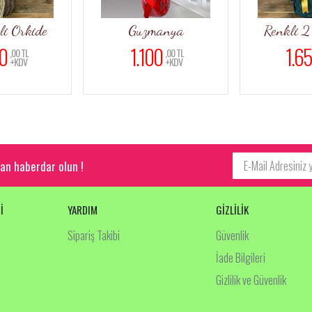
li Orkide
Guzmanya
Renkli 2 
0
1.100
1.65
,00 TL
,00 TL
+KDV
+KDV
an haberdar olun !
İ
YARDIM
GİZLİLİK
Sipariş Takibi
Güvenlik
İade Bilgileri
Gizlilik ve Güvenlik