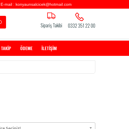
E-mail : konyaunsalcicek@hotmail.com
Sipariş Takibi
0332 351 22 00
 TAKİP
ÖDEME
İLETİŞİM
çe Seçiniz!