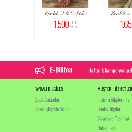
Buketler
Renkli 2 li Orkide
Renkli 2 
01)
1.500
1.65
,00 TL
+KDV
,00 TL
+KDV
E-Bülten
Haftalık kampanyalard
FAYDALI BİLGİLER
MÜŞTERİ HİZMETLER
Çiçek Anlamları
İletişim Bilgilerimiz
Çiçek Eşliğinde Notlar
Banka Bilgileri
Sipariş ve Teslimat
Hakkımızda