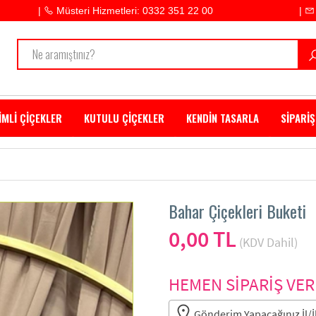
|
Müsteri Hizmetleri: 0332 351 22 00
|
İMLİ ÇİÇEKLER
KUTULU ÇİÇEKLER
KENDİN TASARLA
SİPARİŞ
Bahar Çiçekleri Buketi
0,00 TL
(KDV Dahil)
HEMEN SİPARİŞ VER
Gönderim Yapacağınız İl/İl