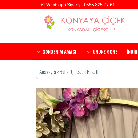
Whatsapp Sipariş : 0555 825 77 61
GÖNDERİM AMACI
ÜRÜNE GÖRE
İNDİR
Anasayfa
>
Bahar Çiçekleri Buketi