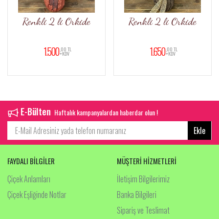
Renkli 2 li Orkide
Renkli 2 li Orkide
1.500
1.650
,00 TL
,00 TL
+KDV
+KDV
E-Bülten
Haftalık kampanyalardan haberdar olun !
Ekle
FAYDALI BİLGİLER
MÜŞTERİ HİZMETLERİ
Çiçek Anlamları
İletişim Bilgilerimiz
Çiçek Eşliğinde Notlar
Banka Bilgileri
Sipariş ve Teslimat