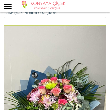
Anasayfa
>
Özel Güller ve Kır Çiçekleri