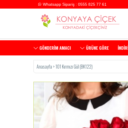
Whatsapp Sipariş : 0555 825 77 61
GÖNDERİM AMACI
ÜRÜNE GÖRE
İNDİR
Anasayfa
>
101 Kırmızı Gül (BK122)