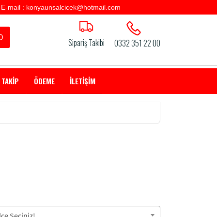
E-mail : konyaunsalcicek@hotmail.com
Sipariş Takibi
0332 351 22 00
 TAKİP
ÖDEME
İLETİŞİM
çe Seçiniz!