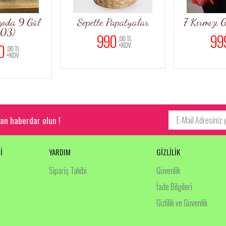
Gül
Sepette Papatyalar
7 Kırmızı Gül (Bk
990
999
,00 TL
,00 TL
+KDV
+KDV
an haberdar olun !
İ
YARDIM
GİZLİLİK
Sipariş Takibi
Güvenlik
İade Bilgileri
Gizlilik ve Güvenlik