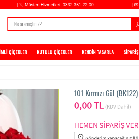
|
Müsteri Hizmetleri: 0332 351 22 00
|
İMLİ ÇİÇEKLER
KUTULU ÇİÇEKLER
KENDİN TASARLA
SİPARİŞ
101 Kırmızı Gül (BK122)
0,00 TL
(KDV Dahil)
HEMEN SİPARİŞ VER
Gönderim Yapacağınız İl/İl