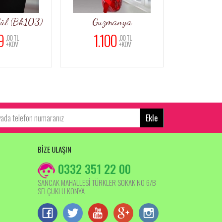
103)
Guzmanya
Renkli 2 li Orki
1.100
1.650
,00 TL
,00 TL
+KDV
+KDV
Ekle
BİZE ULAŞIN
0332 351 22 00
SANCAK MAHALLESİ TÜRKLER SOKAK NO 6/B
SELÇUKLU KONYA