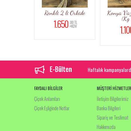
r
Renkli 2 li Orkide
Konya Vazoda 9 
(Kg 03)
1.650
,00 TL
+KDV
1.100
,00 TL
+KDV
E-Bülten
Haftalık kampanyalard
FAYDALI BİLGİLER
MÜŞTERİ HİZMETLER
Çiçek Anlamları
İletişim Bilgilerimiz
Çiçek Eşliğinde Notlar
Banka Bilgileri
Sipariş ve Teslimat
Hakkımızda