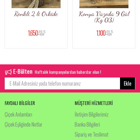
Renkli 2 li Orkide
Konya Vazoda 9 Gül
Se
(Kg 03)
1.650
1.100
,00 TL
,00 TL
+KDV
+KDV
E-Bülten
Haftalık kampanyalardan haberdar olun !
Ekle
FAYDALI BİLGİLER
MÜŞTERİ HİZMETLERİ
Çiçek Anlamları
İletişim Bilgilerimiz
Çiçek Eşliğinde Notlar
Banka Bilgileri
Sipariş ve Teslimat