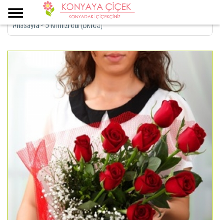
Anasayfa
>
9 Kırmızı Gül (Bk105)