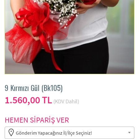
9 Kırmızı Gül (Bk105)
1.560,00 TL
(KDV Dahil)
HEMEN SİPARİŞ VER
Gönderim Yapacağınız İl/İlçe Seçiniz!