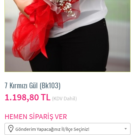
7 Kırmızı Gül (Bk103)
1.198,80 TL
(KDV Dahil)
HEMEN SİPARİŞ VER
Gönderim Yapacağınız İl/İlçe Seçiniz!