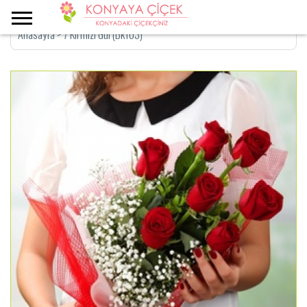
Anasayfa
>
7 Kırmızı Gül (Bk103)