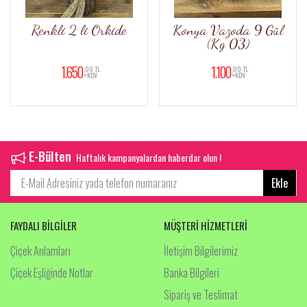
Renkli 2 li Orkide
Konya Vazoda 9 Gül
(Kg 03)
1.650
1.100
,00 TL
,00 TL
+KDV
+KDV
E-Bülten
Haftalık kampanyalardan haberdar olun !
Ekle
FAYDALI BİLGİLER
MÜŞTERİ HİZMETLERİ
Çiçek Anlamları
İletişim Bilgilerimiz
Çiçek Eşliğinde Notlar
Banka Bilgileri
Sipariş ve Teslimat